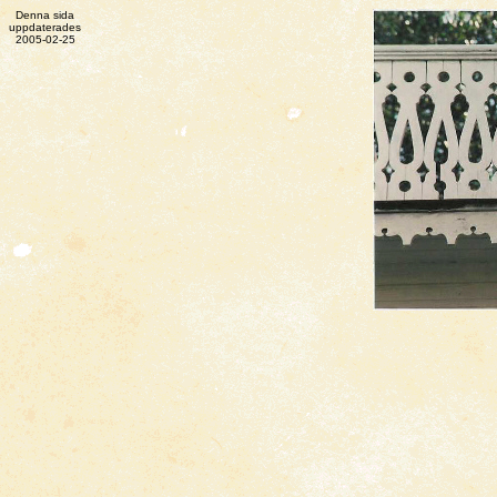
Denna sida
uppdaterades
2005-02-25