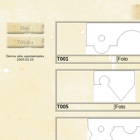
Denna sida uppdaterades
T001
Foto
2005-02-25
T005
Foto