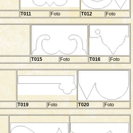
T011
Foto
T012
Foto
T015
Foto
T016
Foto
T019
Foto
T020
Foto