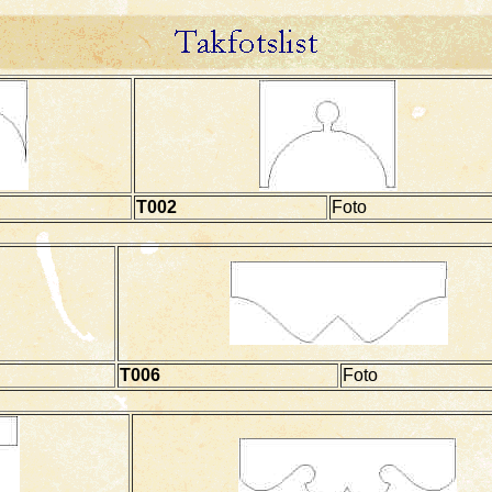
T002
Foto
T006
Foto